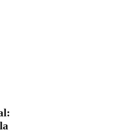
l:
la