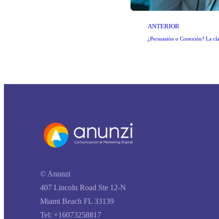
ANTERIOR
¿Persuasión o Conexión? La cla
© Anunzi
407 Lincoln Road Ste 12-N
Miami Beach FL 33139
Tel: +16073258817